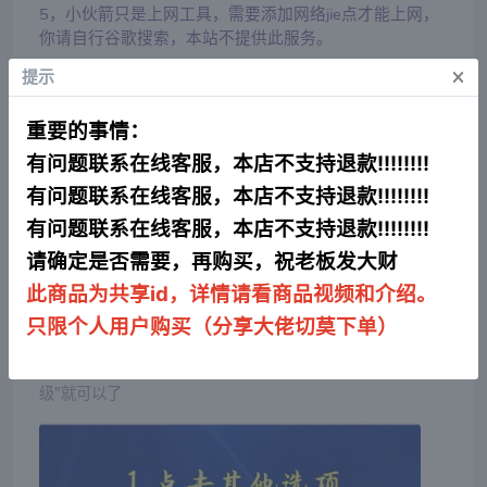
5，小伙箭只是上网工具，需要添加网络jie点才能上网，
你请自行谷歌搜索，本站不提供此服务。
×
提示
假如没有看到卡密，右上角查询订单，输入邮箱即可看到卡
密
重要的事情：
卡密发的是小火箭合集网址+小火箭共享账号账号密码一个
有问题联系在线客服，本店不支持退款!!!!!!!!
（备用）
有问题联系在线客服，本店不支持退款!!!!!!!!
保证你能使用。
有任何疑问，右下角对话窗口，联系客服
。
有问题联系在线客服，本店不支持退款!!!!!!!!
⚠️不要去个人设置里面登录，只能在AppStore里面登录
请确定是否需要，再购买，祝老板发大财
假如登录设置里被锁机概不负责
此商品为共享id，详情请看商品视频和介绍。
只限个人用户购买（分享大佬切莫下单）
第一步，点击桌面AppStore应用商店，右上角头像进入个人
中心； 第二步，滑至最底部退出原来的ID，然后再登录获取
的新ID； 第三步，跳出安全弹窗，选择“其他选项”和“不升
级”就可以了